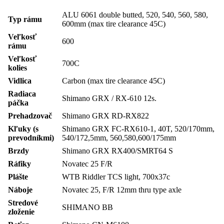
ALU 6061 double butted, 520, 540, 560, 580,
Typ rámu
600mm (max tire clearance 45C)
Veľkosť
600
rámu
Veľkosť
700C
kolies
Vidlica
Carbon (max tire clearance 45C)
Radiaca
Shimano GRX / RX-610 12s.
páčka
Prehadzovač
Shimano GRX RD-RX822
Kľuky (s
Shimano GRX FC-RX610-1, 40T, 520/170mm,
prevodníkmi)
540/172,5mm, 560,580,600/175mm
Brzdy
Shimano GRX RX400/SMRT64 S
Ráfiky
Novatec 25 F/R
Plášte
WTB Riddler TCS light, 700x37c
Náboje
Novatec 25, F/R 12mm thru type axle
Stredové
SHIMANO BB
zloženie