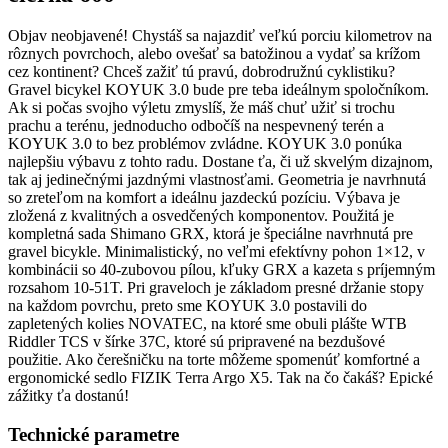
Objav neobjavené! Chystáš sa najazdiť veľkú porciu kilometrov na
rôznych povrchoch, alebo ovešať sa batožinou a vydať sa krížom
cez kontinent? Chceš zažiť tú pravú, dobrodružnú cyklistiku?
Gravel bicykel KOYUK 3.0 bude pre teba ideálnym spoločníkom.
Ak si počas svojho výletu zmyslíš, že máš chuť užiť si trochu
prachu a terénu, jednoducho odbočíš na nespevnený terén a
KOYUK 3.0 to bez problémov zvládne. KOYUK 3.0 ponúka
najlepšiu výbavu z tohto radu. Dostane ťa, či už skvelým dizajnom,
tak aj jedinečnými jazdnými vlastnosťami. Geometria je navrhnutá
so zreteľom na komfort a ideálnu jazdeckú pozíciu. Výbava je
zložená z kvalitných a osvedčených komponentov. Použitá je
kompletná sada Shimano GRX, ktorá je špeciálne navrhnutá pre
gravel bicykle. Minimalistický, no veľmi efektívny pohon 1×12, v
kombinácii so 40-zubovou pílou, kľuky GRX a kazeta s príjemným
rozsahom 10-51T. Pri graveloch je základom presné držanie stopy
na každom povrchu, preto sme KOYUK 3.0 postavili do
zapletených kolies NOVATEC, na ktoré sme obuli plášte WTB
Riddler TCS v šírke 37C, ktoré sú pripravené na bezdušové
použitie. Ako čerešničku na torte môžeme spomenúť komfortné a
ergonomické sedlo FIZIK Terra Argo X5. Tak na čo čakáš? Epické
zážitky ťa dostanú!
Technické parametre