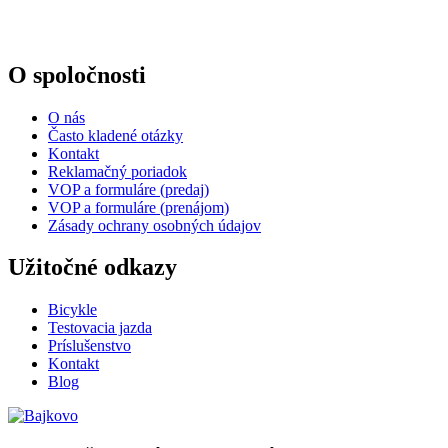
O spoločnosti
O nás
Často kladené otázky
Kontakt
Reklamačný poriadok
VOP a formuláre (predaj)
VOP a formuláre (prenájom)
Zásady ochrany osobných údajov
Užitočné odkazy
Bicykle
Testovacia jazda
Príslušenstvo
Kontakt
Blog