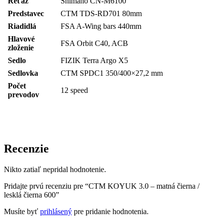
Reťaz
Shimano CN-M6100
Predstavec
CTM TDS-RD701 80mm
Riadidlá
FSA A-Wing bars 440mm
Hlavové
FSA Orbit C40, ACB
zloženie
Sedlo
FIZIK Terra Argo X5
Sedlovka
CTM SPDC1 350/400×27,2 mm
Počet
12 speed
prevodov
Recenzie
Nikto zatiaľ nepridal hodnotenie.
Pridajte prvú recenziu pre “CTM KOYUK 3.0 – matná čierna /
lesklá čierna 600”
Musíte byť
prihlásený
pre pridanie hodnotenia.