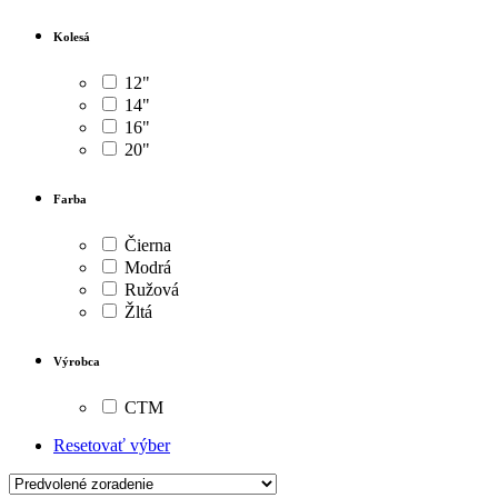
Kolesá
12"
14"
16"
20"
Farba
Čierna
Modrá
Ružová
Žltá
Výrobca
CTM
Resetovať výber