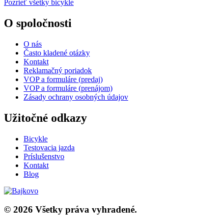
Pozrieť všetky bicykle
O spoločnosti
O nás
Často kladené otázky
Kontakt
Reklamačný poriadok
VOP a formuláre (predaj)
VOP a formuláre (prenájom)
Zásady ochrany osobných údajov
Užitočné odkazy
Bicykle
Testovacia jazda
Príslušenstvo
Kontakt
Blog
© 2026 Všetky práva vyhradené.