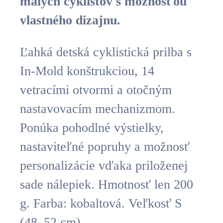
malých cyklistov s možnosťou
vlastného dizajnu.
Ľahká detská cyklistická prilba s
In-Mold konštrukciou, 14
vetracími otvormi a otočným
nastavovacím mechanizmom.
Ponúka pohodlné výstielky,
nastaviteľné popruhy a možnosť
personalizácie vďaka priloženej
sade nálepiek. Hmotnosť len 200
g. Farba: kobaltová. Veľkosť S
(48–52 cm).