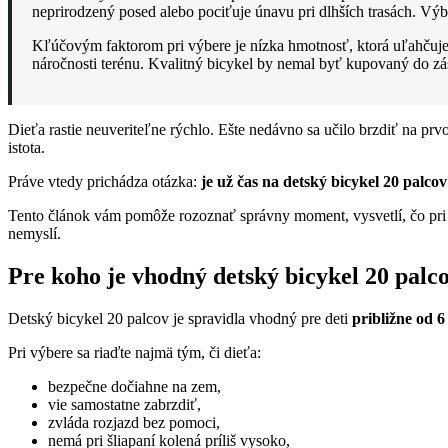
neprirodzený posed alebo pociťuje únavu pri dlhších trasách. Výb
Kľúčovým faktorom pri výbere je nízka hmotnosť, ktorá uľahčuje
náročnosti terénu. Kvalitný bicykel by nemal byť kupovaný do zás
Dieťa rastie neuveriteľne rýchlo. Ešte nedávno sa učilo brzdiť na pr
istota.
Práve vtedy prichádza otázka:
je už čas na detský bicykel 20 palco
Tento článok vám pomôže rozoznať správny moment, vysvetlí, čo pri 
nemyslí.
Pre koho je vhodný detský bicykel 20 palc
Detský bicykel 20 palcov je spravidla vhodný pre deti
približne od 6
Pri výbere sa riaďte najmä tým, či dieťa:
bezpečne dočiahne na zem,
vie samostatne zabrzdiť,
zvláda rozjazd bez pomoci,
nemá pri šliapaní kolená príliš vysoko,