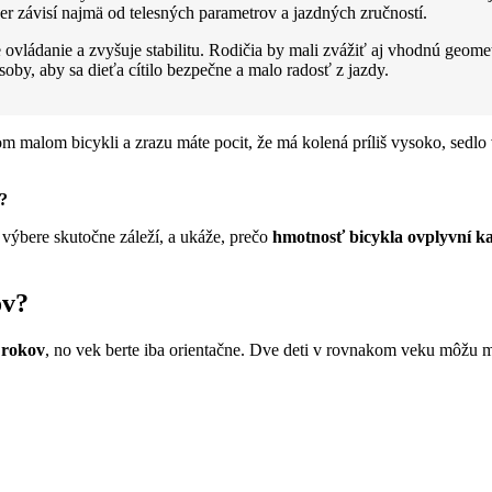
er závisí najmä od telesných parametrov a jazdných zručností.
 ovládanie a zvyšuje stabilitu. Rodičia by mali zvážiť aj vhodnú geo
oby, aby sa dieťa cítilo bezpečne a malo radosť z jazdy.
vom malom bicykli a zrazu máte pocit, že má kolená príliš vysoko, sed
v?
výbere skutočne záleží, a ukáže, prečo
hmotnosť bicykla ovplyvní k
ov?
 rokov
, no vek berte iba orientačne. Dve deti v rovnakom veku môžu m