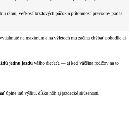
metriu rámu, veľkosť brzdových páčok a prítomnosť prevodov podľa
lo vytiahnuté na maximum a na výletoch mu začína chýbať pohodlie aj
aždú jednu jazdu
vášho dieťaťa — aj keď väčšina rodičov na to
ať úplne inú výšku, dĺžku nôh aj jazdecké skúsenosti.